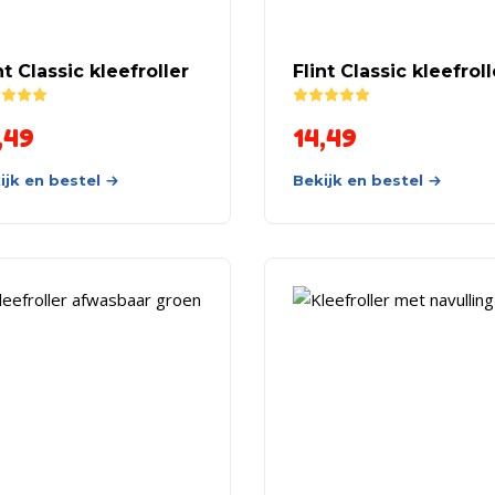
nt Classic kleefroller
Flint Classic kleefroll
Rated
5.00
out of 5
Rated
5.00
out of 5
,49
14,49
ijk en bestel
Bekijk en bestel