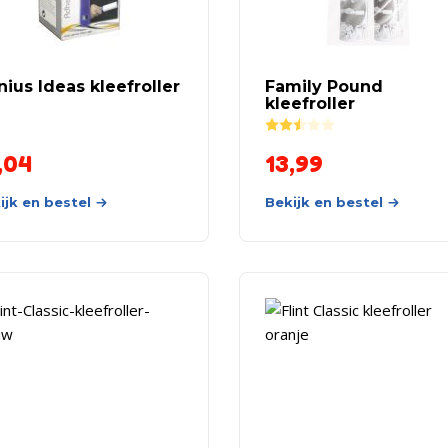
ius Ideas kleefroller
Family Pound
kleefroller
Rated
2.50
out of 5
,04
13,99
ijk en bestel
Bekijk en bestel