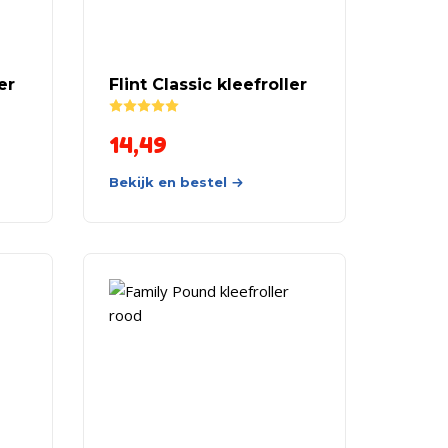
er
Flint Classic kleefroller
Rated
5.00
out of 5
14,49
Bekijk en bestel