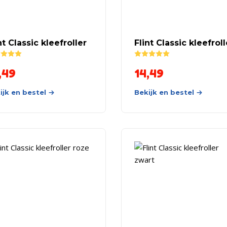
nt Classic kleefroller
Flint Classic kleefroll
Rated
5.00
out of 5
Rated
5.00
out of 5
,49
14,49
ijk en bestel
Bekijk en bestel