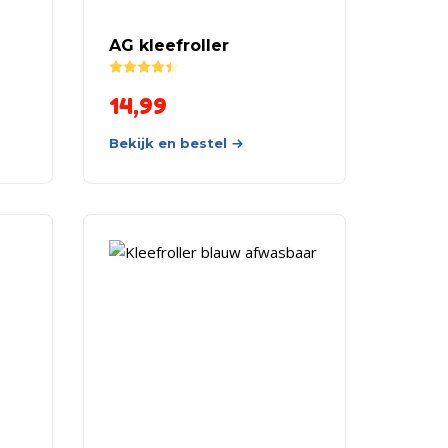
AG kleefroller
Rated
4.43
out of 5
14,99
Bekijk en bestel