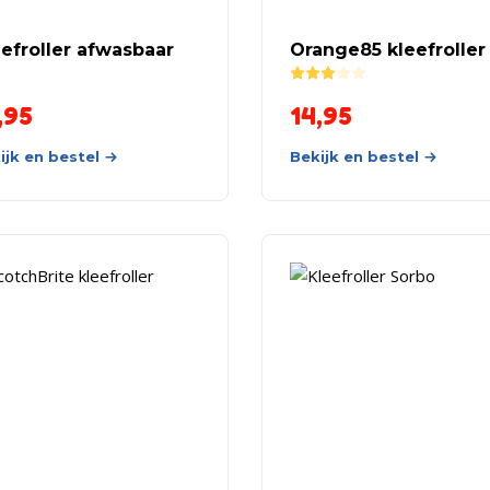
efroller afwasbaar
Orange85 kleefroller
Rated
3.00
out of 5
,95
14,95
ijk en bestel
Bekijk en bestel