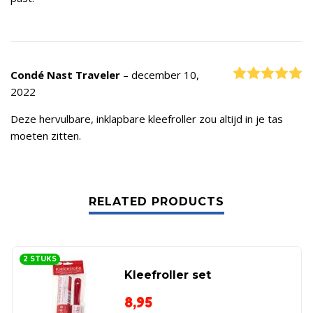
R
Condé Nast Traveler
–
december 10,
2022
Deze hervulbare, inklapbare kleefroller zou altijd in je tas
moeten zitten.
RELATED PRODUCTS
2 STUKS
Kleefroller set
8,95