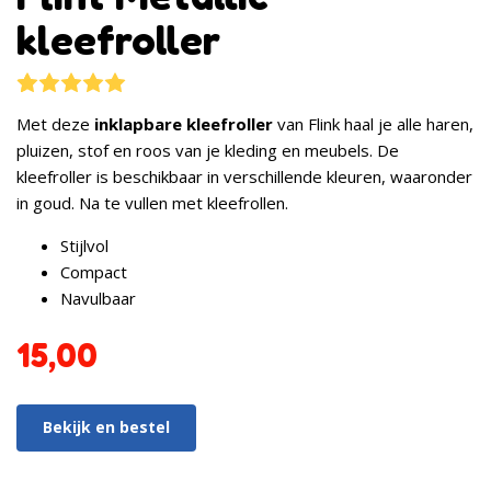
kleefroller
3
Rated
5.00
out of 5 based on
customer ratings
Met deze
inklapbare kleefroller
van Flink haal je alle haren,
pluizen, stof en roos van je kleding en meubels. De
kleefroller is beschikbaar in verschillende kleuren, waaronder
in goud. Na te vullen met kleefrollen.
Stijlvol
Compact
Navulbaar
15,00
Bekijk en bestel