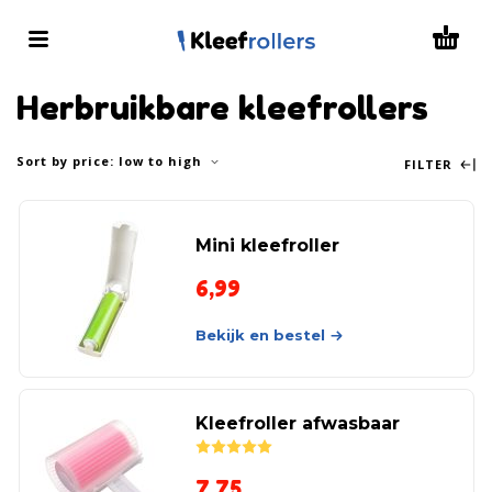
Herbruikbare kleefrollers
Sort by price: low to high
FILTER
Mini kleefroller
6,99
Bekijk en bestel
Kleefroller afwasbaar
Rated
5.00
out of 5
7,75