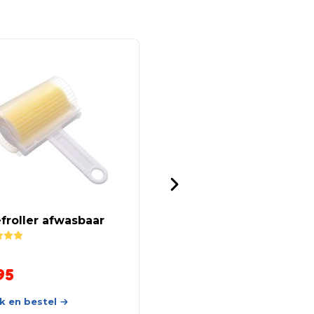
froller afwasbaar
Kleefroller inklapbaar
Rated
5.00
out of 5
95
9,95
k en bestel
Bekijk en bestel