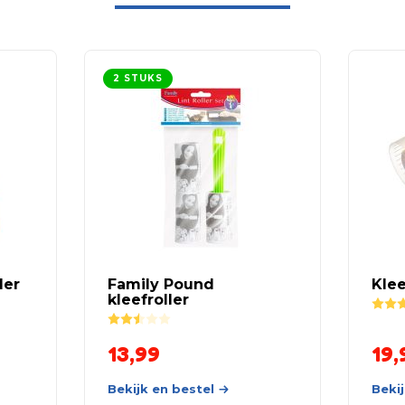
2 STUKS
ler
Family Pound
Klee
kleefroller
Rated
2.50
out of 5
13,99
19,
Bekijk en bestel
Bekij