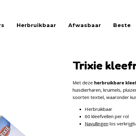
rs
Herbruikbaar
Afwasbaar
Beste
Trixie kleef
Met deze
herbruikbare kleef
huisdierharen, kruimels, pluiz
soorten textiel, waaronder k
Herbruikbaar
60 kleefvellen per rol
Navullingen
los verkrijgb