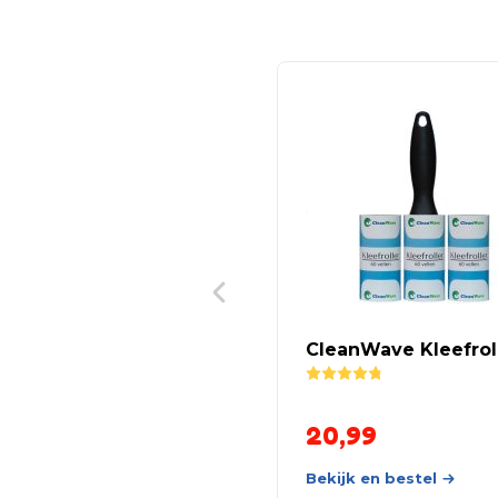
CleanWave Kleefrol
Rated
4.80
out of 5
20,99
Bekijk en bestel