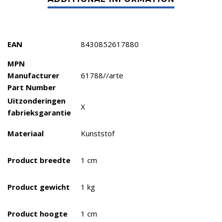
EAN
8430852617880
MPN
Manufacturer
61788//arte
Part Number
Uitzonderingen
X
fabrieksgarantie
Materiaal
Kunststof
Product breedte
1 cm
Product gewicht
1 kg
Product hoogte
1 cm