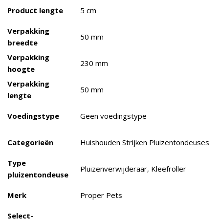
Product lengte
5 cm
Verpakking
50 mm
breedte
Verpakking
230 mm
hoogte
Verpakking
50 mm
lengte
Voedingstype
Geen voedingstype
Categorieën
Huishouden Strijken Pluizentondeuses
Type
Pluizenverwijderaar, Kleefroller
pluizentondeuse
Merk
Proper Pets
Select-