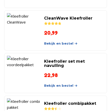
CleanWave Kleefroller
Rated
4.80
out of 5
20,99
Bekijk en bestel
Kleefroller set met
navulling
22,98
Bekijk en bestel
Kleefroller combipakket
Rated
3.50
out of 5