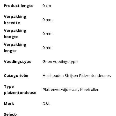
Product lengte
0 cm
Verpakking
0 mm
breedte
Verpakking
0 mm
hoogte
Verpakking
0 mm
lengte
Voedingstype
Geen voedingstype
Categorieën
Huishouden Strijken Pluizentondeuses
Type
Pluizenverwijderaar, Kleefroller
pluizentondeuse
Merk
D&L
Select-